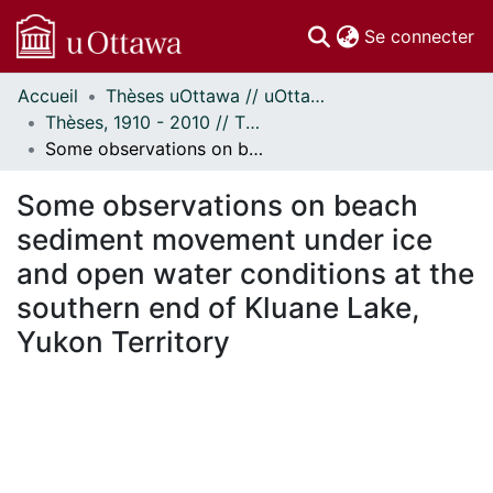
(c
Se connecter
Accueil
Thèses uOttawa // uOttawa Theses
Communautés
Thèses, 1910 - 2010 // Theses, 1910 - 2010
et collections
Some observations on beach sediment movement under ice and open water conditions at the southern end of Kluane Lake, Yukon Territory
Parcourir
Statistiques
Some observations on beach
À propos
sediment movement under ice
and open water conditions at the
southern end of Kluane Lake,
Yukon Territory