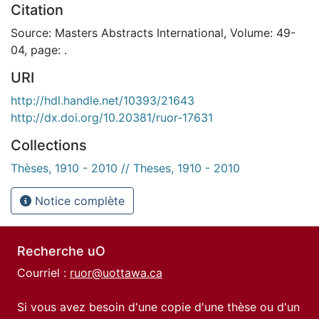
Citation
Source: Masters Abstracts International, Volume: 49-
04, page: .
URI
http://hdl.handle.net/10393/21643
http://dx.doi.org/10.20381/ruor-17631
Collections
Thèses, 1910 - 2010 // Theses, 1910 - 2010
Notice complète
Recherche uO
Courriel :
ruor@uottawa.ca
Si vous avez besoin d'une copie d'une thèse ou d'un