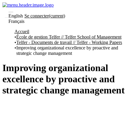
English
Se connecter
(current)
Français
Communautés
Accueil
et collections
École de gestion Telfer // Telfer School of Management
Parcourir
Telfer - Documents de travail // Telfer - Working Papers
Statistiques
Improving organizational excellence by proactive and
strategic change management
À
À
propos
propos
de
Improving organizational
Recherche
uO
excellence by proactive and
Comment
soumettre
strategic change management
votre
thèse
Comment
déposer
votre
recherche
Politiques
et