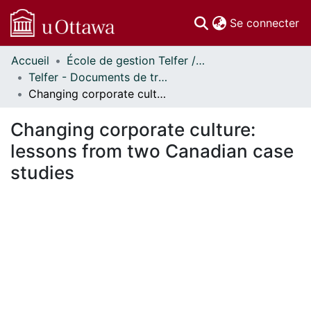
(c
Se connecter
Accueil
École de gestion Telfer // Telfer School of Management
Communautés
Telfer - Documents de travail // Telfer - Working Papers
et collections
Changing corporate culture: lessons from two Canadian case studies
Parcourir
Statistiques
Changing corporate culture:
À propos
lessons from two Canadian case
studies