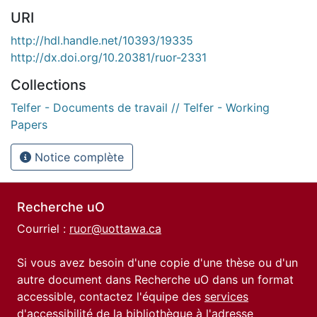
URI
http://hdl.handle.net/10393/19335
http://dx.doi.org/10.20381/ruor-2331
Collections
Telfer - Documents de travail // Telfer - Working
Papers
Notice complète
Recherche uO
Courriel :
ruor@uottawa.ca
Si vous avez besoin d'une copie d'une thèse ou d'un
autre document dans Recherche uO dans un format
accessible, contactez l'équipe des
services
d'accessibilité de la bibliothèque
à l'adresse