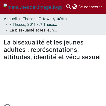
(c
Se connecter
Accueil
Thèses uOttawa // uOttawa Theses
Communautés
- Thèses, 2011 - // Theses, 2011 -
et collections
La bisexualité et les jeunes adultes : représentations, attitudes, identité et vécu sexuel
Parcourir
Statistiques
La bisexualité et les jeunes
À propos
adultes : représentations,
attitudes, identité et vécu sexuel