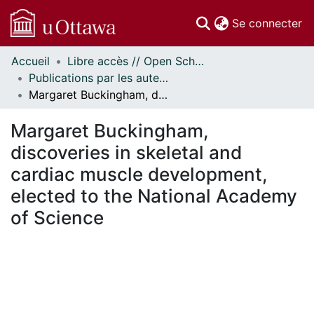
(c
Se connecter
Accueil
Libre accès // Open Scholarship
Communautés
Publications par les auteurs d'uOttawa publiés par BioMed Central // uOttawa authored publications from BioMed Central
et collections
Margaret Buckingham, discoveries in skeletal and cardiac muscle development, elected to the National Academy of Science
Parcourir
Statistiques
Margaret Buckingham,
À propos
discoveries in skeletal and
cardiac muscle development,
elected to the National Academy
of Science