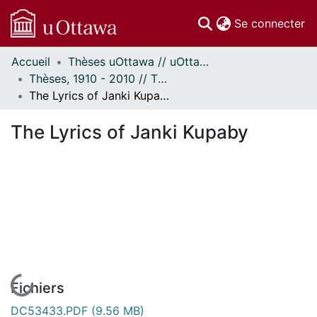
(c
Se connecter
Accueil
Thèses uOttawa // uOttawa Theses
Communautés
Thèses, 1910 - 2010 // Theses, 1910 - 2010
et collections
The Lyrics of Janki Kupaby
Parcourir
Statistiques
The Lyrics of Janki Kupaby
À propos
En cours de chargement...
Fichiers
DC53433.PDF
(9.56 MB)