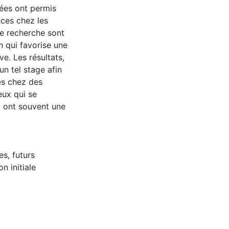
gées ont permis
nces chez les
te recherche sont
on qui favorise une
ve. Les résultats,
’un tel stage afin
es chez des
eux qui se
i ont souvent une
es
,
futurs
n initiale