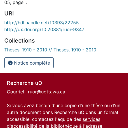
05, page: .
URI
http://hdl.handle.net/10393/22255
http://dx.doi.org/10.20381/ruor-9347
Collections
Thèses, 1910 - 2010 // Theses, 1910 - 2010
Notice complète
Recherche uO
Courriel :
ruor@uottawa.ca
Si vous avez besoin d'une copie d'une thèse ou d'un
autre document dans Recherche uO dans un format
accessible, contactez l'équipe des
services
d'accessibilité de la bibliothèque
à l'adresse