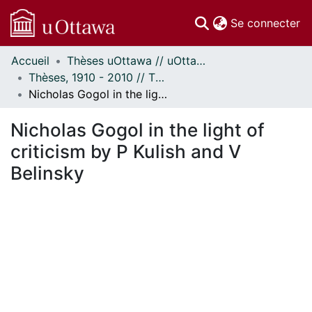
(c
Se connecter
Accueil
Thèses uOttawa // uOttawa Theses
Communautés
Thèses, 1910 - 2010 // Theses, 1910 - 2010
et collections
Nicholas Gogol in the light of criticism by P Kulish and V Belinsky
Parcourir
Statistiques
Nicholas Gogol in the light of
À propos
criticism by P Kulish and V
Belinsky
En cours de chargement...