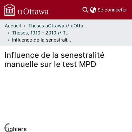
(c
Se connecter
Accueil
Thèses uOttawa // uOttawa Theses
Communautés
Thèses, 1910 - 2010 // Theses, 1910 - 2010
et collections
Influence de la senestralité manuelle sur le test MPD
Parcourir
Statistiques
Influence de la senestralité
À propos
manuelle sur le test MPD
En cours de chargement...
Fichiers