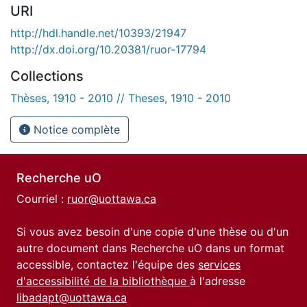
URI
http://hdl.handle.net/10393/21947
http://dx.doi.org/10.20381/ruor-17794
Collections
Thèses, 1910 - 2010 // Theses, 1910 - 2010
Notice complète
Recherche uO
Courriel :
ruor@uottawa.ca
Si vous avez besoin d'une copie d'une thèse ou d'un
autre document dans Recherche uO dans un format
accessible, contactez l'équipe des
services
d'accessibilité de la bibliothèque
à l'adresse
libadapt@uottawa.ca