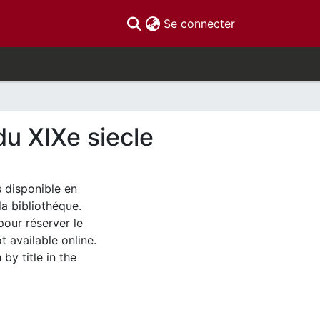
(current)
Se connecter
u XIXe siecle
s disponible en
la bibliothéque.
pour réserver le
t available online.
by title in the