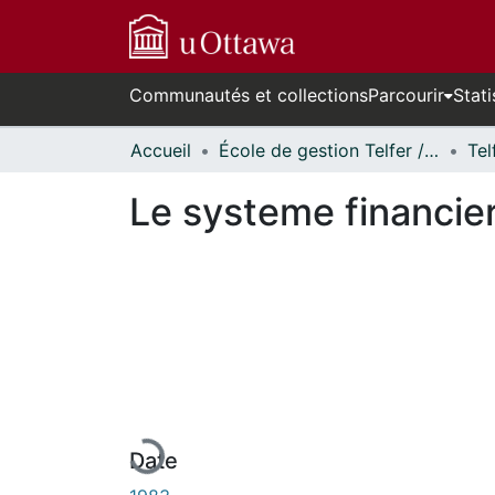
Communautés et collections
Parcourir
Stati
Accueil
École de gestion Telfer // Telfer School of Management
Le systeme financie
En cours de chargement...
Date