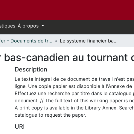
stiques
À propos
Telfer - Documents de travail // Telfer - Working Papers
Le systeme financier bas-canadien au tournant du XIXe siecle
r bas-canadien au tournant d
Description
Le texte intégral de ce document de travail n'est pa
ligne. Une copie papier est disponible à l'Annexe de 
Effectuez une recherche par titre dans le catalogue 
document. // The full text of this working paper is no
A print copy is available in the Library Annex. Search 
catalogue to request the paper.
URI