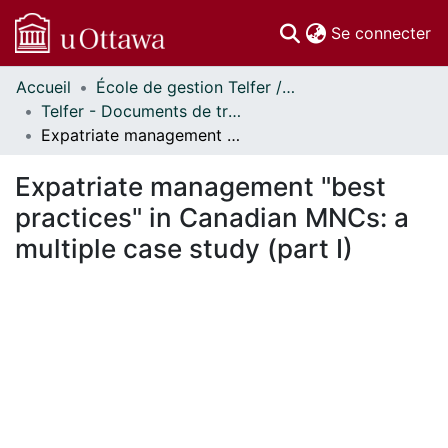
(c
Se connecter
Accueil
École de gestion Telfer // Telfer School of Management
Communautés
Telfer - Documents de travail // Telfer - Working Papers
et collections
Expatriate management "best practices" in Canadian MNCs: a multiple case study (part I)
Parcourir
Statistiques
Expatriate management "best
À propos
practices" in Canadian MNCs: a
multiple case study (part I)