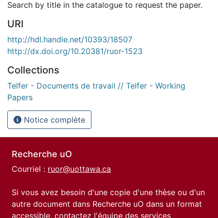
Search by title in the catalogue to request the paper.
URI
http://hdl.handle.net/10393/18507
http://dx.doi.org/10.20381/ruor-1523
Collections
Telfer - Documents de travail // Telfer - Working
Papers
Notice complète
Recherche uO
Courriel :
ruor@uottawa.ca
Si vous avez besoin d'une copie d'une thèse ou d'un
autre document dans Recherche uO dans un format
accessible, contactez l'équipe des
services