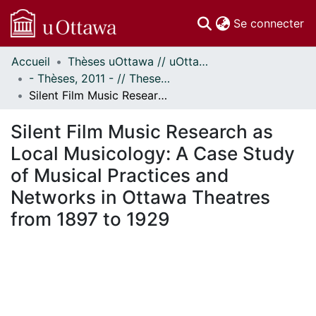
(c
Se connecter
Accueil
Thèses uOttawa // uOttawa Theses
Communautés
- Thèses, 2011 - // Theses, 2011 -
et collections
Silent Film Music Research as Local Musicology: A Case Study of Musical Practices and Networks in Ottawa Theatres from 1897 to 1929
Parcourir
Statistiques
Silent Film Music Research as
À propos
Local Musicology: A Case Study
of Musical Practices and
Networks in Ottawa Theatres
from 1897 to 1929