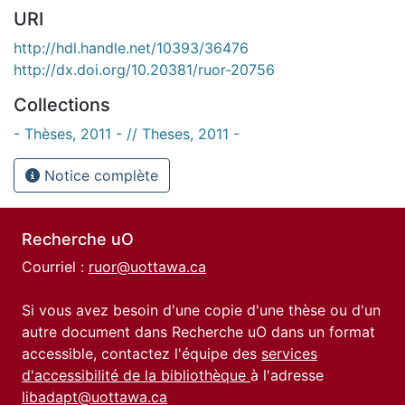
URI
http://hdl.handle.net/10393/36476
http://dx.doi.org/10.20381/ruor-20756
Collections
- Thèses, 2011 - // Theses, 2011 -
Notice complète
Recherche uO
Courriel :
ruor@uottawa.ca
Si vous avez besoin d'une copie d'une thèse ou d'un
autre document dans Recherche uO dans un format
accessible, contactez l'équipe des
services
d'accessibilité de la bibliothèque
à l'adresse
libadapt@uottawa.ca