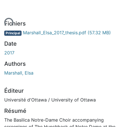
ent...
Fichiers
Marshall_Elsa_2017_thesis.pdf
(57.32 MB)
Principal
Date
2017
Authors
Marshall, Elsa
Éditeur
Université d'Ottawa / University of Ottawa
Résumé
The Basilica Notre-Dame Choir accompanying
screenings of The Hunchback of Notre Dame at the