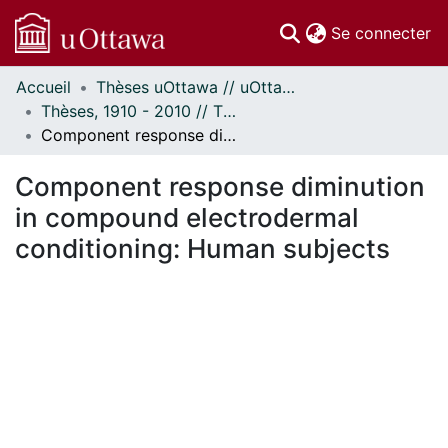
(c
Se connecter
Accueil
Thèses uOttawa // uOttawa Theses
Communautés
Thèses, 1910 - 2010 // Theses, 1910 - 2010
et collections
Component response diminution in compound electrodermal conditioning: Human subjects
Parcourir
Statistiques
Component response diminution
À propos
in compound electrodermal
conditioning: Human subjects