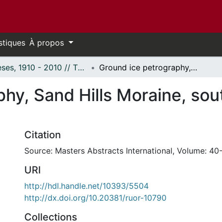
stiques
À propos
Thèses, 1910 - 2010 // Theses, 1910 - 2010
Ground ice petrography, Sand Hills Moraine, southern Banks Island, N.W.T.
hy, Sand Hills Moraine, sou
Citation
Source: Masters Abstracts International, Volume: 40-
URI
http://hdl.handle.net/10393/5504
http://dx.doi.org/10.20381/ruor-10790
Collections