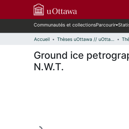
Communautés et collections
Parcourir
Stati
Accueil
Thèses uOttawa // uOttawa Theses
Ground ice petrograp
N.W.T.
En cours de chargement...