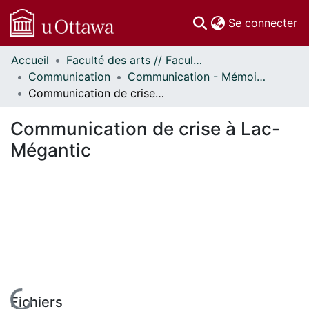
(c
Se connecter
Accueil
Faculté des arts // Faculty of Arts
Communautés
Communication
Communication - Mémoires // Communication - Research Papers
et collections
Communication de crise à Lac-Mégantic
Parcourir
Statistiques
Communication de crise à Lac-
À propos
Mégantic
Fichiers