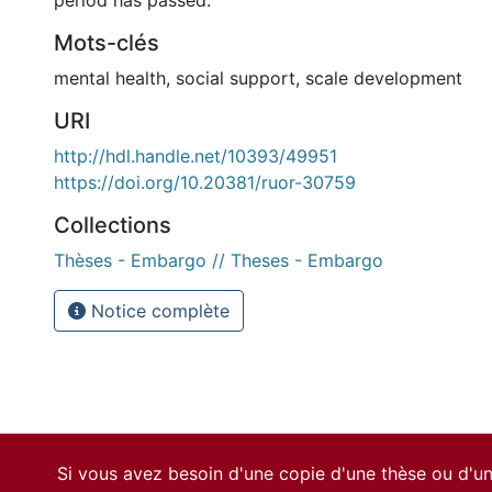
period has passed.
Mots-clés
mental health
,
social support
,
scale development
URI
http://hdl.handle.net/10393/49951
https://doi.org/10.20381/ruor-30759
Collections
Thèses - Embargo // Theses - Embargo
Notice complète
Si vous avez besoin d'une copie d'une thèse ou d'