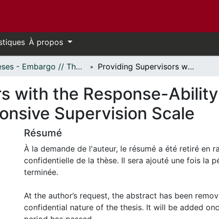
stiques
À propos
Thèses - Embargo // Theses - Embargo
Providing Supervisors with the Response-Ability: Developing the Mental-Health-Responsive Supervision Scale
s with the Response-Ability
nsive Supervision Scale
Résumé
À la demande de l'auteur, le résumé a été retiré en r
confidentielle de la thèse. Il sera ajouté une fois la
terminée.
At the author’s request, the abstract has been remo
confidential nature of the thesis. It will be added o