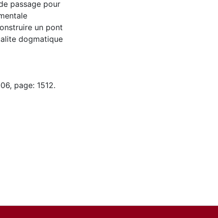
s de passage pour
ementale
onstruire un pont
tualite dogmatique
06, page: 1512.