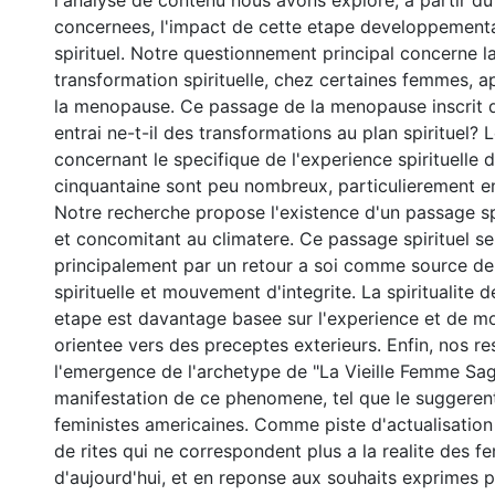
l'analyse de contenu nous avons explore, a partir du
concernees, l'impact de cette etape developpementa
spirituel. Notre questionnement principal concerne la
transformation spirituelle, chez certaines femmes, a
la menopause. Ce passage de la menopause inscrit d
entrai ne-t-il des transformations au plan spirituel? L
concernant le specifique de l'experience spirituelle
cinquantaine sont peu nombreux, particulierement en
Notre recherche propose l'existence d'un passage spi
et concomitant au climatere. Ce passage spirituel se
principalement par un retour a soi comme source de
spirituelle et mouvement d'integrite. La spiritualite
etape est davantage basee sur l'experience et de m
orientee vers des preceptes exterieurs. Enfin, nos re
l'emergence de l'archetype de "La Vieille Femme S
manifestation de ce phenomene, tel que le suggeren
feministes americaines. Comme piste d'actualisatio
de rites qui ne correspondent plus a la realite des 
d'aujourd'hui, et en reponse aux souhaits exprimes p