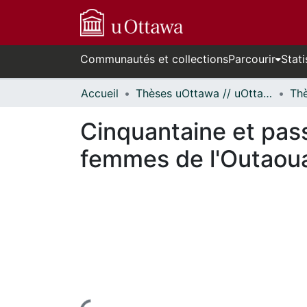
Communautés et collections
Parcourir
Stati
Accueil
Thèses uOttawa // uOttawa Theses
Cinquantaine et pass
femmes de l'Outaoua