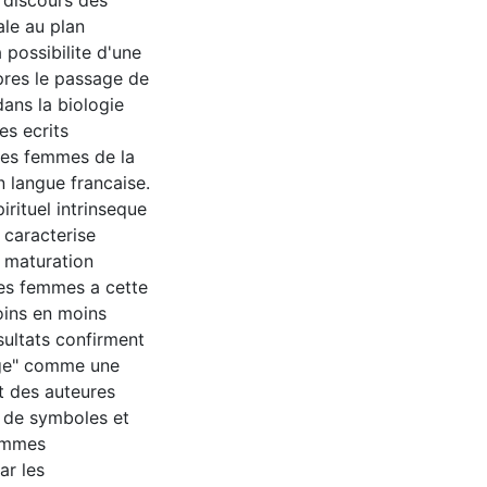
 discours des
le au plan
 possibilite d'une
pres le passage de
ans la biologie
es ecrits
 des femmes de la
 langue francaise.
rituel intrinseque
 caracterise
 maturation
 des femmes a cette
oins en moins
sultats confirment
age" comme une
t des auteures
n de symboles et
femmes
ar les