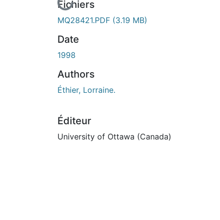
En cours de chargement...
Fichiers
MQ28421.PDF
(3.19 MB)
Date
1998
Authors
Éthier, Lorraine.
Éditeur
University of Ottawa (Canada)