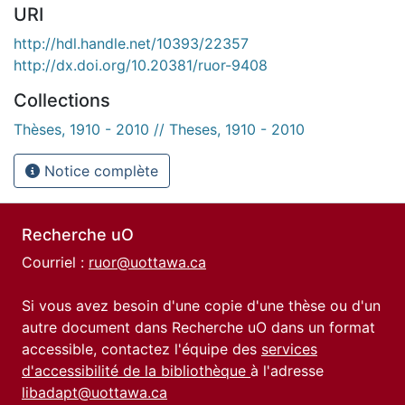
URI
http://hdl.handle.net/10393/22357
http://dx.doi.org/10.20381/ruor-9408
Collections
Thèses, 1910 - 2010 // Theses, 1910 - 2010
Notice complète
Recherche uO
Courriel :
ruor@uottawa.ca
Si vous avez besoin d'une copie d'une thèse ou d'un
autre document dans Recherche uO dans un format
accessible, contactez l'équipe des
services
d'accessibilité de la bibliothèque
à l'adresse
libadapt@uottawa.ca