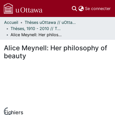
(c
Se connecter
Accueil
Thèses uOttawa // uOttawa Theses
Communautés
Thèses, 1910 - 2010 // Theses, 1910 - 2010
et collections
Alice Meynell: Her philosophy of beauty
Parcourir
Statistiques
Alice Meynell: Her philosophy of
À propos
beauty
En cours de chargement...
Fichiers