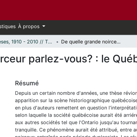
stiques
À propos
Thèses, 1910 - 2010 // Theses, 1910 - 2010
De quelle grande noirceur parlez-vous? : le Québec à l'époque de Duplessis.
rceur parlez-vous? : le Qué
Résumé
Depuis un certain nombre d'années, une thèse révionn
apparition sur la scène historiographique québécoise
en plus d'auteurs remettent en question l'interprétati
selon laquelle la société québécoise aurait été arriér
aux autres sociétés tel que l'Ontario jusqu'au tourna
tranquille. Ce phénomène aurait été attribué, entre a