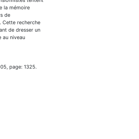
isionnistes tentent
de la mémoire
rs de
. Cette recherche
tant de dresser un
e au niveau
-05, page: 1325.