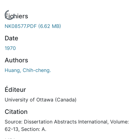
En cours de chargement...
Fichiers
NK08577.PDF
(6.62 MB)
Date
1970
Authors
Huang, Chih-cheng.
Éditeur
University of Ottawa (Canada)
Citation
Source: Dissertation Abstracts International, Volume:
62-13, Section: A.