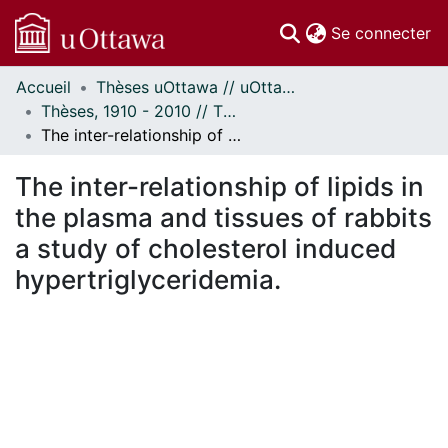
(c
Se connecter
Accueil
Thèses uOttawa // uOttawa Theses
Communautés
Thèses, 1910 - 2010 // Theses, 1910 - 2010
et collections
The inter-relationship of lipids in the plasma and tissues of rabbits a study of cholesterol induced hypertriglyceridemia.
Parcourir
Statistiques
The inter-relationship of lipids in
À propos
the plasma and tissues of rabbits
a study of cholesterol induced
hypertriglyceridemia.