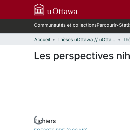
Communautés et collections
Parcourir
Stati
Accueil
Thèses uOttawa // uOttawa Theses
Les perspectives nihi
En cours de chargement...
Fichiers