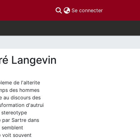
(current)
Se connecter
dré Langevin
leme de l'alterite
 Temps des hommes
e au discours des
sformation d'autrui
e stereotype
e par Sartre dans
s semblent
e voit souvent