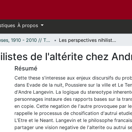
stiques
À propos
Thèses, 1910 - 2010 // Theses, 1910 - 2010
Les perspectives nihilistes de l'altérite chez André Langevin
listes de l'altérite chez An
Résumé
Cette these s'interesse aux enjeux discursifs du prob
dans Evade de la nuit, Poussiere sur la ville et Le
d'Andre Langevin. La logique du stereotype inherent
personnages instaure des rapports bases sur la tran
en copie. Cette negation de l'autre provoquee par l
rappelle le processus de chosification d'autrui etudi
L'Etre et le Neant. Langevin et le philosophe francai
partager une vision negative de l'alterite ou autrui s