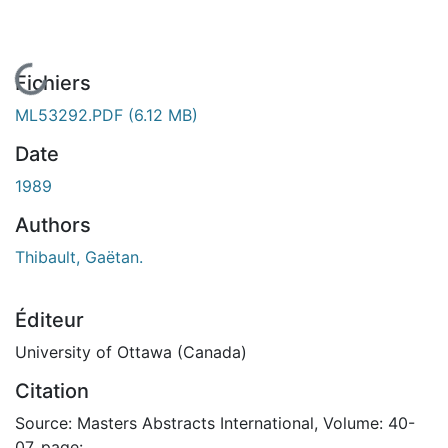
En cours de chargement...
Fichiers
ML53292.PDF
(6.12 MB)
Date
1989
Authors
Thibault, Gaëtan.
Éditeur
University of Ottawa (Canada)
Citation
Source: Masters Abstracts International, Volume: 40-
07, page: .