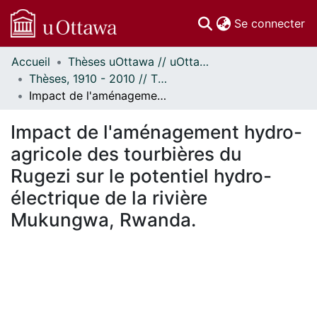
(c
Se connecter
Accueil
Thèses uOttawa // uOttawa Theses
Communautés
Thèses, 1910 - 2010 // Theses, 1910 - 2010
et collections
Impact de l'aménagement hydro-agricole des tourbières du Rugezi sur le potentiel hydro-électrique de la rivière Mukungwa, Rwanda.
Parcourir
Statistiques
Impact de l'aménagement hydro-
À propos
agricole des tourbières du
Rugezi sur le potentiel hydro-
électrique de la rivière
Mukungwa, Rwanda.