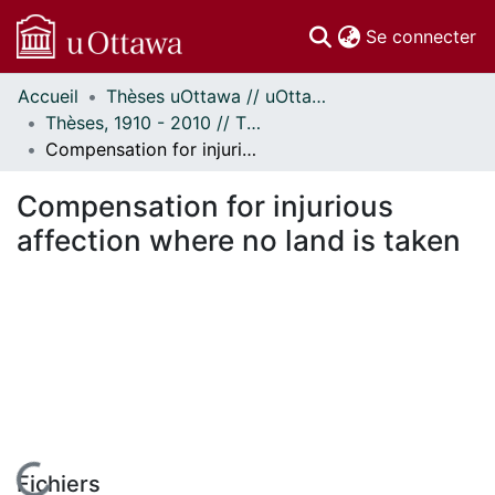
(c
Se connecter
Accueil
Thèses uOttawa // uOttawa Theses
Communautés
Thèses, 1910 - 2010 // Theses, 1910 - 2010
et collections
Compensation for injurious affection where no land is taken
Parcourir
Statistiques
Compensation for injurious
À propos
affection where no land is taken
Fichiers