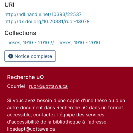
URI
http://hdl.handle.net/10393/22537
http://dx.doi.org/10.20381/ruor-18078
Collections
Thèses, 1910 - 2010 // Theses, 1910 - 2010
Notice complète
Recherche uO
Courriel :
ruor@uottawa.ca
Si vous avez besoin d'une copie d'une thèse ou d'un
autre document dans Recherche uO dans un format
accessible, contactez l'équipe des
services
d'accessibilité de la bibliothèque
à l'adresse
libadapt@uottawa.ca