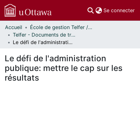
(c
Se connecter
Accueil
École de gestion Telfer // Telfer School of Management
Communautés
Telfer - Documents de travail // Telfer - Working Papers
et collections
Le défi de l'administration publique: mettre le cap sur les résultats
Parcourir
Statistiques
Le défi de l'administration
À propos
publique: mettre le cap sur les
résultats