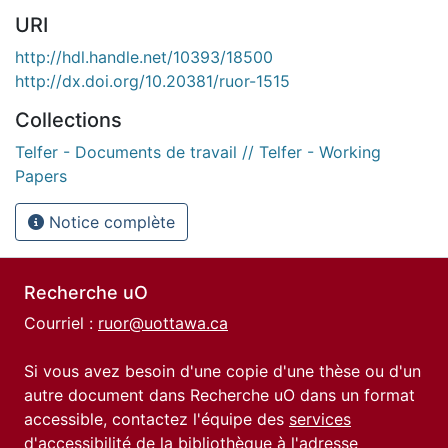
URI
http://hdl.handle.net/10393/18500
http://dx.doi.org/10.20381/ruor-1515
Collections
Telfer - Documents de travail // Telfer - Working
Papers
Notice complète
Recherche uO
Courriel :
ruor@uottawa.ca
Si vous avez besoin d'une copie d'une thèse ou d'un
autre document dans Recherche uO dans un format
accessible, contactez l'équipe des
services
d'accessibilité de la bibliothèque
à l'adresse