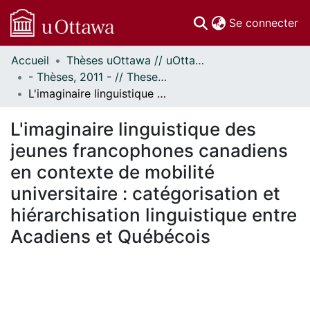
(c
Se connecter
Accueil
Thèses uOttawa // uOttawa Theses
Communautés
- Thèses, 2011 - // Theses, 2011 -
et collections
L'imaginaire linguistique des jeunes francophones canadiens en contexte de mobilité universitaire : catégorisation et hiérarchisation linguistique entre Acadiens et Québécois
Parcourir
Statistiques
L'imaginaire linguistique des
À propos
jeunes francophones canadiens
en contexte de mobilité
universitaire : catégorisation et
hiérarchisation linguistique entre
Acadiens et Québécois