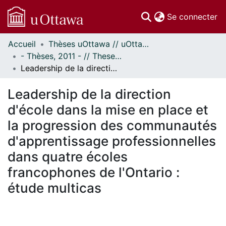
(c
Se connecter
Accueil
Thèses uOttawa // uOttawa Theses
Communautés
- Thèses, 2011 - // Theses, 2011 -
et collections
Leadership de la direction d'école dans la mise en place et la progression des communautés d'apprentissage professionnelles dans quatre écoles francophones de l'Ontario : étude multicas
Parcourir
Statistiques
Leadership de la direction
À propos
d'école dans la mise en place et
la progression des communautés
d'apprentissage professionnelles
dans quatre écoles
francophones de l'Ontario :
étude multicas