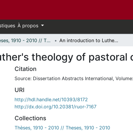
stiques
À propos
Thèses, 1910 - 2010 // Theses, 1910 - 2010
An introduction to Luther's theology of pastoral care.
ther's theology of pastoral 
Citation
Source: Dissertation Abstracts International, Volume:
URI
http://hdl.handle.net/10393/8172
http://dx.doi.org/10.20381/ruor-7167
Collections
Thèses, 1910 - 2010 // Theses, 1910 - 2010