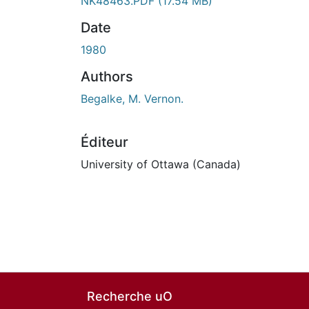
NK48463.PDF
(17.54 MB)
Date
1980
Authors
Begalke, M. Vernon.
Éditeur
University of Ottawa (Canada)
Recherche uO