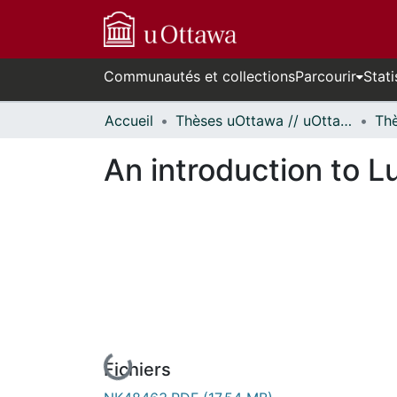
Communautés et collections
Parcourir
Stati
Accueil
Thèses uOttawa // uOttawa Theses
An introduction to Lu
En cours de chargement...
Fichiers