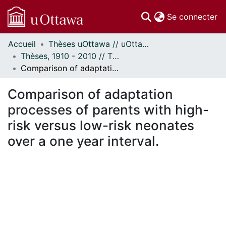
(c
Se connecter
Accueil
Thèses uOttawa // uOttawa Theses
Communautés
Thèses, 1910 - 2010 // Theses, 1910 - 2010
et collections
Comparison of adaptation processes of parents with high-risk versus low-risk neonates over a one year interval.
Parcourir
Statistiques
Comparison of adaptation
À propos
processes of parents with high-
risk versus low-risk neonates
over a one year interval.