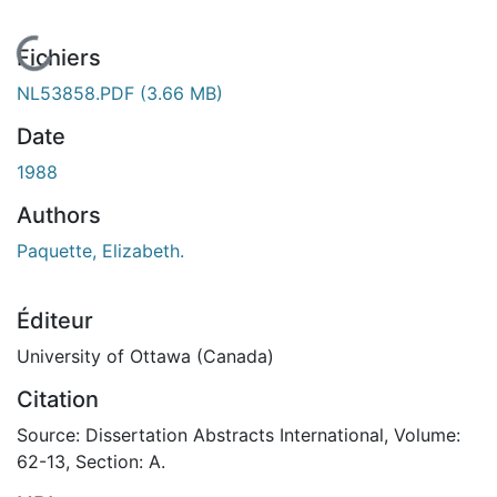
En cours de chargement...
Fichiers
NL53858.PDF
(3.66 MB)
Date
1988
Authors
Paquette, Elizabeth.
Éditeur
University of Ottawa (Canada)
Citation
Source: Dissertation Abstracts International, Volume:
62-13, Section: A.