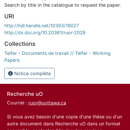
Search by title in the catalogue to request the paper.
URI
http://hdl.handle.net/10393/19027
http://dx.doi.org/10.20381/ruor-2028
Collections
Telfer - Documents de travail // Telfer - Working
Papers
Notice complète
Recherche uO
Courriel :
ruor@uottawa.ca
Si vous avez besoin d'une copie d'une thèse ou d'un
autre document dans Recherche uO dans un format