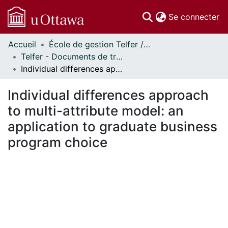
(c
Se connecter
Accueil
École de gestion Telfer // Telfer School of Management
Communautés
Telfer - Documents de travail // Telfer - Working Papers
et collections
Individual differences approach to multi-attribute model: an application to graduate business program choice
Parcourir
Statistiques
Individual differences approach
À propos
to multi-attribute model: an
application to graduate business
program choice