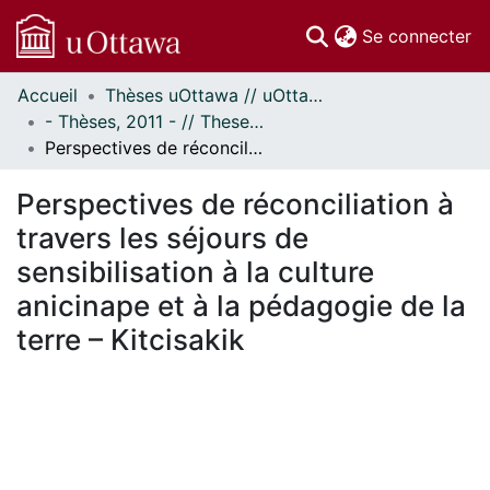
(c
Se connecter
Accueil
Thèses uOttawa // uOttawa Theses
Communautés
- Thèses, 2011 - // Theses, 2011 -
et collections
Perspectives de réconciliation à travers les séjours de sensibilisation à la culture anicinape et à la pédagogie de la terre – Kitcisakik
Parcourir
Statistiques
Perspectives de réconciliation à
À propos
travers les séjours de
sensibilisation à la culture
anicinape et à la pédagogie de la
terre – Kitcisakik
En cours de chargement...