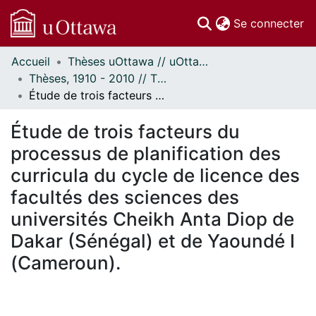
(c
Se connecter
Accueil
Thèses uOttawa // uOttawa Theses
Communautés
Thèses, 1910 - 2010 // Theses, 1910 - 2010
et collections
Étude de trois facteurs du processus de planification des curricula du cycle de licence des facultés des sciences des universités Cheikh Anta Diop de Dakar (Sénégal) et de Yaoundé I (Cameroun).
Parcourir
Statistiques
Étude de trois facteurs du
À propos
processus de planification des
curricula du cycle de licence des
facultés des sciences des
universités Cheikh Anta Diop de
Dakar (Sénégal) et de Yaoundé I
(Cameroun).