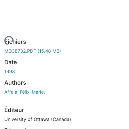
ement...
Fichiers
MQ38732.PDF
(15.48 MB)
Date
1998
Authors
Affa'a, Félix-Marie.
Éditeur
University of Ottawa (Canada)