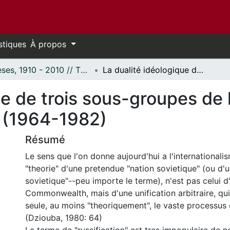
stiques
À propos
Thèses, 1910 - 2010 // Theses, 1910 - 2010
La dualité idéologique de trois sous-groupes de l'intelligentsia ouzbèke en U.R.S.S. (1964-1982)
e de trois sous-groupes de l'
 (1964-1982)
Résumé
Le sens que l'on donne aujourd'hui a l'internationalis
"theorie" d'une pretendue "nation sovietique" (ou d'u
sovietique"--peu importe le terme), n'est pas celui d
Commonwealth, mais d'une unification arbitraire, qui
seule, au moins "theoriquement", le vaste processus 
(Dziouba, 1980: 64)