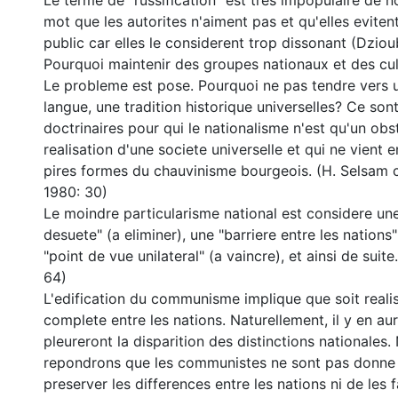
Le terme de "russification" est tres impopulaire de no
mot que les autorites n'aiment pas et qu'elles evite
public car elles le considerent trop dissonant (Dziou
Pourquoi maintenir des groupes nationaux et des cul
Le probleme est pose. Pourquoi ne pas tendre vers u
langue, une tradition historique universelles? Ce son
doctrinaires pour qui le nationalisme n'est qu'un obst
realisation d'une societe universelle et qui ne vient e
pires formes du chauvinisme bourgeois. (H. Selsam 
1980: 30)
Le moindre particularisme national est considere un
desuete" (a eliminer), une "barriere entre les nations
"point de vue unilateral" (a vaincre), et ainsi de suit
64)
L'edification du communisme implique que soit realis
complete entre les nations. Naturellement, il y en au
pleureront la disparition des distinctions nationales.
repondrons que les communistes ne sont pas donne
preserver les differences entre les nations ni de les 