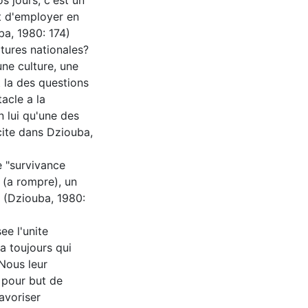
s jours; c'est un
nt d'employer en
ba, 1980: 174)
tures nationales?
ne culture, une
t la des questions
acle a la
n lui qu'une des
cite dans Dziouba,
e "survivance
" (a rompre), un
e. (Dziouba, 1980:
ee l'unite
ra toujours qui
 Nous leur
 pour but de
favoriser