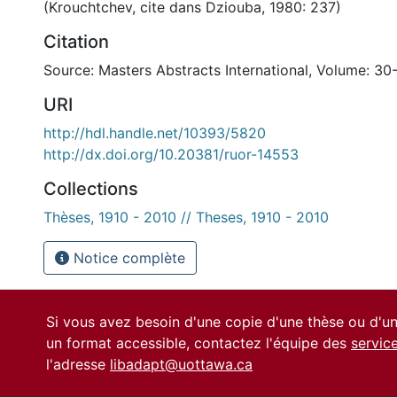
(Krouchtchev, cite dans Dziouba, 1980: 237)
Citation
Source: Masters Abstracts International, Volume: 30
URI
http://hdl.handle.net/10393/5820
http://dx.doi.org/10.20381/ruor-14553
Collections
Thèses, 1910 - 2010 // Theses, 1910 - 2010
Notice complète
Si vous avez besoin d'une copie d'une thèse ou d'
un format accessible, contactez l'équipe des
servic
l'adresse
libadapt@uottawa.ca