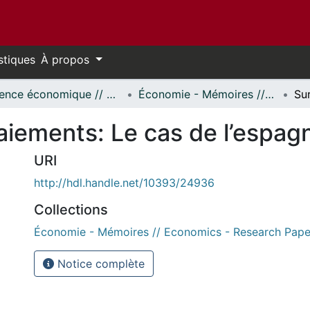
stiques
À propos
Science économique // Economics
Économie - Mémoires // Economics - Research Papers
aiements: Le cas de l’espag
URI
http://hdl.handle.net/10393/24936
Collections
Économie - Mémoires // Economics - Research Pape
Notice complète