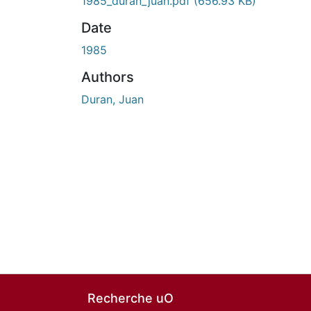
En cours de chargement...
1985_duran_juan.pdf
(656.93 KB)
Date
1985
Authors
Duran, Juan
Recherche uO