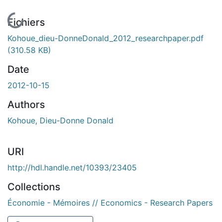
En cours de chargement...
Fichiers
Kohoue_dieu-DonneDonald_2012_researchpaper.pdf
(310.58 KB)
Date
2012-10-15
Authors
Kohoue, Dieu-Donne Donald
URI
http://hdl.handle.net/10393/23405
Collections
Économie - Mémoires // Economics - Research Papers