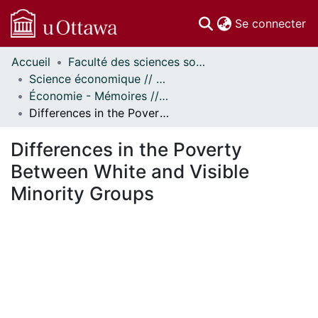
(c
Se connecter
Accueil
Faculté des sciences sociales // Faculty of Social Sciences
Communautés
Science économique // Economics
et collections
Économie - Mémoires // Economics - Research Papers
Parcourir
Differences in the Poverty Between White and Visible Minority Groups
Statistiques
À propos
Differences in the Poverty
Between White and Visible
Minority Groups