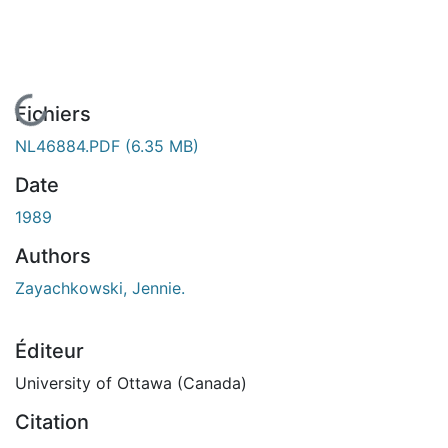
En cours de chargement...
Fichiers
NL46884.PDF
(6.35 MB)
Date
1989
Authors
Zayachkowski, Jennie.
Éditeur
University of Ottawa (Canada)
Citation