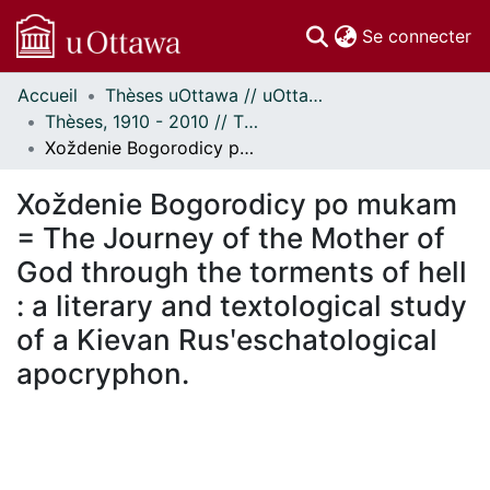
(c
Se connecter
Accueil
Thèses uOttawa // uOttawa Theses
Communautés
Thèses, 1910 - 2010 // Theses, 1910 - 2010
et collections
Xoždenie Bogorodicy po mukam = The Journey of the Mother of God through the torments of hell : a literary and textological study of a Kievan Rusʹeschatological apocryphon.
Parcourir
Statistiques
Xoždenie Bogorodicy po mukam
À propos
= The Journey of the Mother of
God through the torments of hell
: a literary and textological study
of a Kievan Rusʹeschatological
apocryphon.