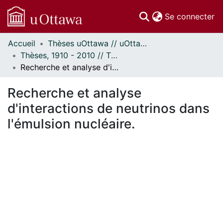
(c
Se connecter
Accueil
Thèses uOttawa // uOttawa Theses
Communautés
Thèses, 1910 - 2010 // Theses, 1910 - 2010
et collections
Recherche et analyse d'interactions de neutrinos dans l'émulsion nucléaire.
Parcourir
Statistiques
Recherche et analyse
À propos
d'interactions de neutrinos dans
l'émulsion nucléaire.