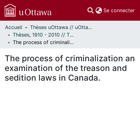
(c
Se connecter
Accueil
Thèses uOttawa // uOttawa Theses
Communautés
Thèses, 1910 - 2010 // Theses, 1910 - 2010
et collections
The process of criminalization an examination of the treason and sedition laws in Canada.
Parcourir
Statistiques
The process of criminalization an
À propos
examination of the treason and
sedition laws in Canada.