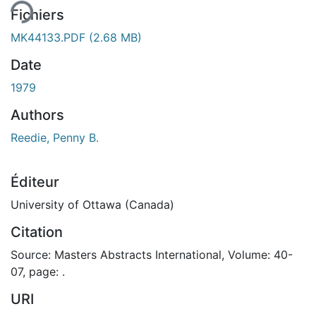
ent...
Fichiers
MK44133.PDF
(2.68 MB)
Date
1979
Authors
Reedie, Penny B.
Éditeur
University of Ottawa (Canada)
Citation
Source: Masters Abstracts International, Volume: 40-
07, page: .
URI