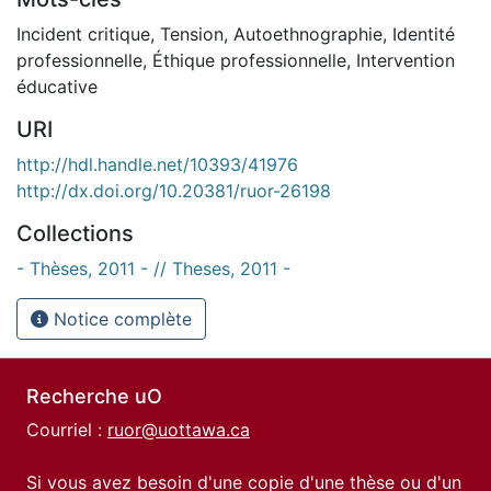
Incident critique
,
Tension
,
Autoethnographie
,
Identité
professionnelle
,
Éthique professionnelle
,
Intervention
éducative
URI
http://hdl.handle.net/10393/41976
http://dx.doi.org/10.20381/ruor-26198
Collections
- Thèses, 2011 - // Theses, 2011 -
Notice complète
Recherche uO
Courriel :
ruor@uottawa.ca
Si vous avez besoin d'une copie d'une thèse ou d'un