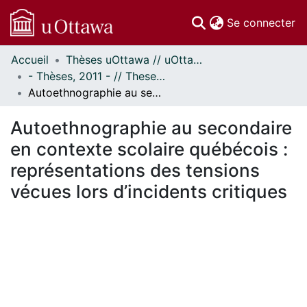
(c
Se connecter
Accueil
Thèses uOttawa // uOttawa Theses
Communautés
- Thèses, 2011 - // Theses, 2011 -
et collections
Autoethnographie au secondaire en contexte scolaire québécois : représentations des tensions vécues lors d’incidents critiques
Parcourir
Statistiques
Autoethnographie au secondaire
À propos
en contexte scolaire québécois :
représentations des tensions
vécues lors d’incidents critiques