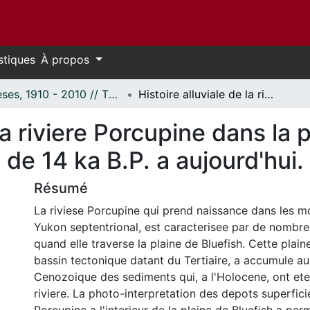
stiques
À propos
Thèses, 1910 - 2010 // Theses, 1910 - 2010
Histoire alluviale de la riviere Porcupine dans la plaine de Bluefish au Yukon septentrional, de 14 ka B.P. a aujourd'hui.
 la riviere Porcupine dans la 
de 14 ka B.P. a aujourd'hui.
Résumé
La riviese Porcupine qui prend naissance dans les mo
Yukon septentrional, est caracterisee par de nomb
quand elle traverse la plaine de Bluefish. Cette plain
bassin tectonique datant du Tertiaire, a accumule a
Cenozoique des sediments qui, a l'Holocene, ont ete 
riviere. La photo-interpretation des depots superficie