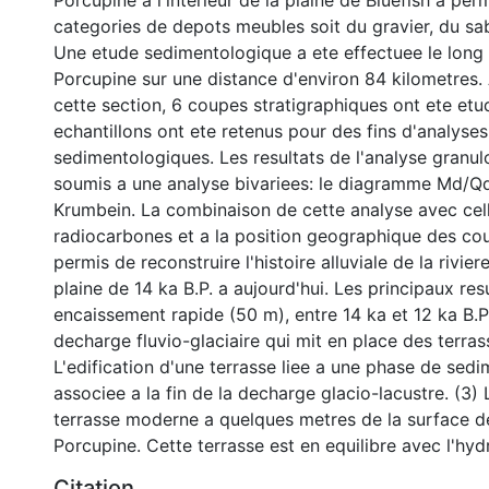
Porcupine a l'interieur de la plaine de Bluefish a permi
categories de depots meubles soit du gravier, du sab
Une etude sedimentologique a ete effectuee le long d
Porcupine sur une distance d'environ 84 kilometres. A
cette section, 6 coupes stratigraphiques ont ete etu
echantillons ont ete retenus pour des fins d'analyses
sedimentologiques. Les resultats de l'analyse granu
soumis a une analyse bivariees: le diagramme Md/Qd
Krumbein. La combinaison de cette analyse avec cel
radiocarbones et a la position geographique des cou
permis de reconstruire l'histoire alluviale de la rivie
plaine de 14 ka B.P. a aujourd'hui. Les principaux resu
encaissement rapide (50 m), entre 14 ka et 12 ka B.P.
decharge fluvio-glaciaire qui mit en place des terras
L'edification d'une terrasse liee a une phase de sedi
associee a la fin de la decharge glacio-lacustre. (3) 
terrasse moderne a quelques metres de la surface de 
Porcupine. Cette terrasse est en equilibre avec l'hydr
Citation