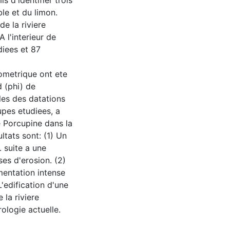
s d'identifier trois
le et du limon.
e la riviere
 l'interieur de
diees et 87
lometrique ont ete
 (phi) de
les des datations
pes etudiees, a
re Porcupine dans la
ltats sont: (1) Un
 suite a une
ses d'erosion. (2)
mentation intense
L'edification d'une
la riviere
ologie actuelle.