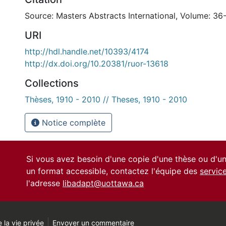
Source: Masters Abstracts International, Volume: 36-
URI
http://hdl.handle.net/10393/4174
http://dx.doi.org/10.20381/ruor-13618
Collections
Thèses, 1910 - 2010 // Theses, 1910 - 2010
Notice complète
Si vous avez besoin d'une copie d'une thèse ou d'
un format accessible, contactez l'équipe des
servic
l'adresse
libadapt@uottawa.ca
 la vie privée
Envoyer un commentaire