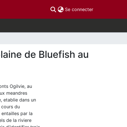
(current)
Se connecter
plaine de Bluefish au
nts Ogilvie, au
reux meandres
e, etablie dans un
u cours du
entailles par la
ls de la riviere