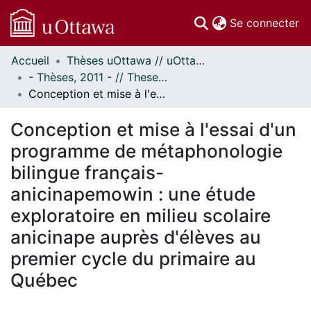
(c
Se connecter
Accueil
Thèses uOttawa // uOttawa Theses
Communautés
- Thèses, 2011 - // Theses, 2011 -
et collections
Conception et mise à l'essai d'un programme de métaphonologie bilingue français-anicinapemowin : une étude exploratoire en milieu scolaire anicinape auprès d'élèves au premier cycle du primaire au Québec
Parcourir
Statistiques
Conception et mise à l'essai d'un
À propos
programme de métaphonologie
bilingue français-
anicinapemowin : une étude
exploratoire en milieu scolaire
anicinape auprès d'élèves au
premier cycle du primaire au
Québec