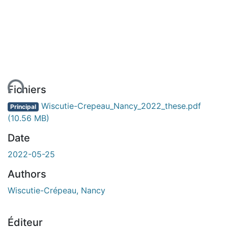
ment...
Fichiers
Wiscutie-Crepeau_Nancy_2022_these.pdf
Principal
(10.56 MB)
Date
2022-05-25
Authors
Wiscutie-Crépeau, Nancy
Éditeur