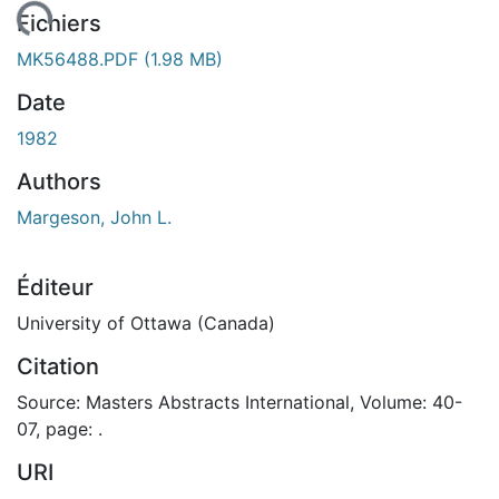
chargement...
Fichiers
MK56488.PDF
(1.98 MB)
Date
1982
Authors
Margeson, John L.
Éditeur
University of Ottawa (Canada)
Citation
Source: Masters Abstracts International, Volume: 40-
07, page: .
URI