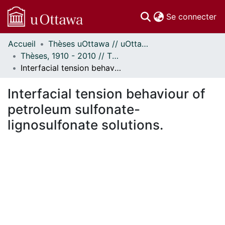
(c
Se connecter
Accueil
Thèses uOttawa // uOttawa Theses
Communautés
Thèses, 1910 - 2010 // Theses, 1910 - 2010
et collections
Interfacial tension behaviour of petroleum sulfonate-lignosulfonate solutions.
Parcourir
Statistiques
Interfacial tension behaviour of
À propos
petroleum sulfonate-
lignosulfonate solutions.