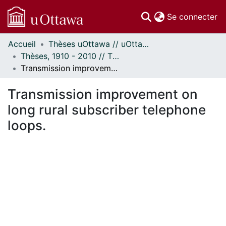
(c
Se connecter
Accueil
Thèses uOttawa // uOttawa Theses
Communautés
Thèses, 1910 - 2010 // Theses, 1910 - 2010
et collections
Transmission improvement on long rural subscriber telephone loops.
Parcourir
Statistiques
Transmission improvement on
À propos
long rural subscriber telephone
loops.