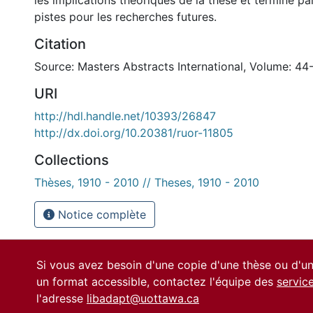
les implications théoriques de la thèse et termine pa
pistes pour les recherches futures.
Citation
Source: Masters Abstracts International, Volume: 44
URI
http://hdl.handle.net/10393/26847
http://dx.doi.org/10.20381/ruor-11805
Collections
Thèses, 1910 - 2010 // Theses, 1910 - 2010
Notice complète
Si vous avez besoin d'une copie d'une thèse ou d'
un format accessible, contactez l'équipe des
servic
l'adresse
libadapt@uottawa.ca