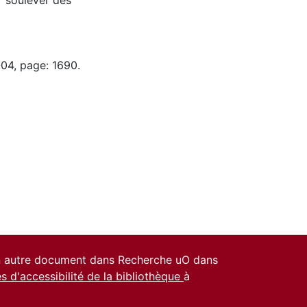
r soulever des
-04, page: 1690.
un autre document dans Recherche uO dans
es d'accessibilité de la bibliothèque
à