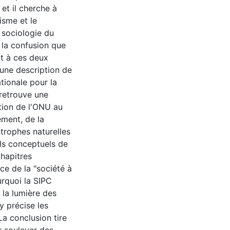
 et il cherche à
isme et le
a sociologie du
 la confusion que
rt à ces deux
 une description de
ationale pour la
 retrouve une
tion de l'ONU au
ement, de la
trophes naturelles
tils conceptuels de
chapitres
nce de la "société à
rquoi la SIPC
 la lumière des
y précise les
La conclusion tire