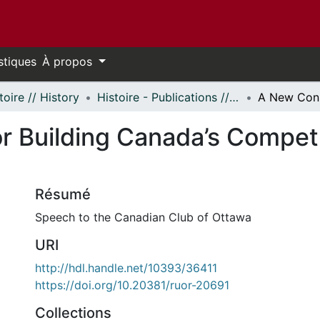
stiques
À propos
toire // History
Histoire - Publications // History - Publications
 Building Canada’s Competit
Résumé
Speech to the Canadian Club of Ottawa
URI
http://hdl.handle.net/10393/36411
https://doi.org/10.20381/ruor-20691
Collections