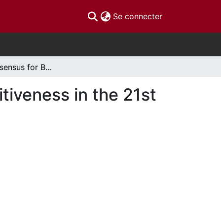
(current)
Se connecter
A New Consensus for Building Canada’s Competitiveness in the 21st Century
iveness in the 21st