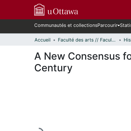
Communautés et collections
Parcourir
Stati
Accueil
Faculté des arts // Faculty of Arts
His
A New Consensus for
Century
En cours de chargement...