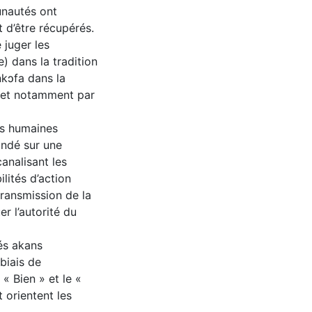
unautés ont
t d’être récupérés.
juger les
 dans la tradition
kↄfa dans la
e et notamment par
ns humaines
ondé sur une
analisant les
lités d’action
transmission de la
er l’autorité du
és akans
 biais de
« Bien » et le «
t orientent les