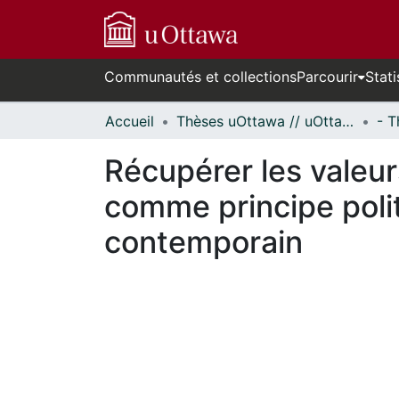
Communautés et collections
Parcourir
Stati
Accueil
Thèses uOttawa // uOttawa Theses
Récupérer les valeur
comme principe pol
contemporain