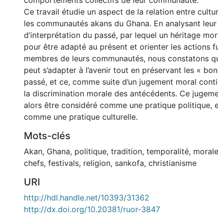
comportements collectifs de leur communauté.
Ce travail étudie un aspect de la relation entre cult
les communautés akans du Ghana. En analysant leur
d’interprétation du passé, par lequel un héritage mor
pour être adapté au présent et orienter les actions f
membres de leurs communautés, nous constatons qu’
peut s’adapter à l’avenir tout en préservant les « bo
passé, et ce, comme suite d’un jugement moral conti
la discrimination morale des antécédents. Ce jugeme
alors être considéré comme une pratique politique, 
comme une pratique culturelle.
Mots-clés
Akan
,
Ghana
,
politique
,
tradition
,
temporalité
,
moral
chefs
,
festivals
,
religion
,
sankofa
,
christianisme
URI
http://hdl.handle.net/10393/31362
http://dx.doi.org/10.20381/ruor-3847