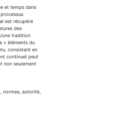
ure et temps dans
 processus
al est récupéré
utures des
une tradition
ns » éléments du
nu, consistant en
nt continuel peut
et non seulement
e
,
normes
,
autorité
,