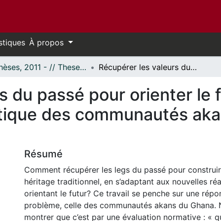
stiques
À propos
- Thèses, 2011 - // Theses, 2011 -
Récupérer les valeurs du passé pour orienter le futur : Sankɔfa comme principe politique des communautés akans du Ghana contemporain
s du passé pour orienter le 
itique des communautés ak
Résumé
Comment récupérer les legs du passé pour construire
héritage traditionnel, en s’adaptant aux nouvelles réa
orientant le futur? Ce travail se penche sur une rép
problème, celle des communautés akans du Ghana. 
montrer que c’est par une évaluation normative : « q