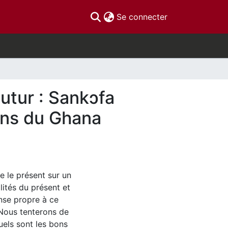
(current)
Se connecter
futur : Sankɔfa
ans du Ghana
 le présent sur un
lités du présent et
onse propre à ce
Nous tenterons de
uels sont les bons