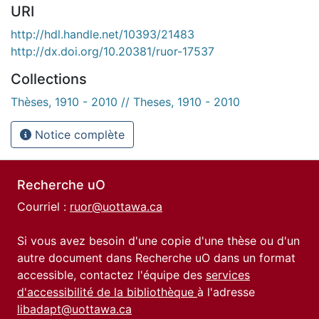
URI
http://hdl.handle.net/10393/21483
http://dx.doi.org/10.20381/ruor-17537
Collections
Thèses, 1910 - 2010 // Theses, 1910 - 2010
Notice complète
Recherche uO
Courriel :
ruor@uottawa.ca
Si vous avez besoin d'une copie d'une thèse ou d'un
autre document dans Recherche uO dans un format
accessible, contactez l'équipe des
services
d'accessibilité de la bibliothèque
à l'adresse
libadapt@uottawa.ca