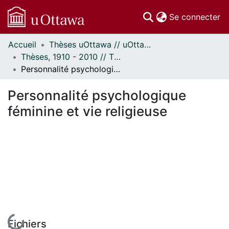
(c
Se connecter
Accueil
Thèses uOttawa // uOttawa Theses
Communautés
Thèses, 1910 - 2010 // Theses, 1910 - 2010
et collections
Personnalité psychologique féminine et vie religieuse
Parcourir
Statistiques
Personnalité psychologique
À propos
féminine et vie religieuse
En cours de chargement...
Fichiers