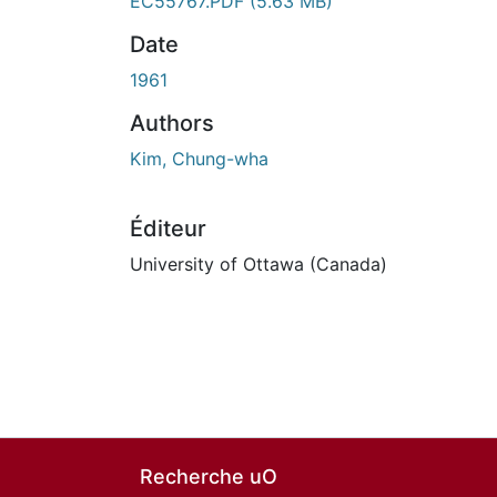
EC55767.PDF
(5.63 MB)
Date
1961
Authors
Kim, Chung-wha
Éditeur
University of Ottawa (Canada)
Recherche uO