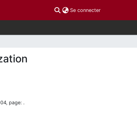
(current)
Se connecter
zation
04, page: .