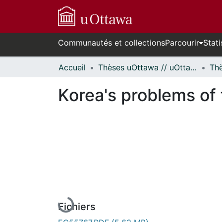
Communautés et collections
Parcourir
Stati
Accueil
Thèses uOttawa // uOttawa Theses
Korea's problems of 
En cours de chargement...
Fichiers