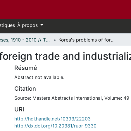
stiques
À propos
Thèses, 1910 - 2010 // Theses, 1910 - 2010
Korea's problems of foreign trade and industrialization
foreign trade and industriali
Résumé
Abstract not available.
Citation
Source: Masters Abstracts International, Volume: 49-
URI
http://hdl.handle.net/10393/22203
http://dx.doi.org/10.20381/ruor-9330