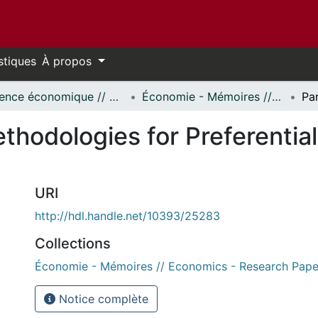
stiques
À propos
Science économique // Economics
Économie - Mémoires // Economics - Research Papers
thodologies for Preferentia
URI
http://hdl.handle.net/10393/25283
Collections
Économie - Mémoires // Economics - Research Pape
Notice complète