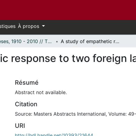
stiques
À propos
Thèses, 1910 - 2010 // Theses, 1910 - 2010
A study of empathetic response to two foreign language speech styles
ic response to two foreign 
Résumé
Abstract not available.
Citation
Source: Masters Abstracts International, Volume: 49
URI
http://hdl.handle.net/10393/21644