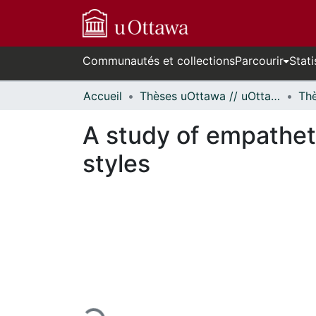
Communautés et collections
Parcourir
Stati
Accueil
Thèses uOttawa // uOttawa Theses
A study of empathet
styles
En cours de chargement...