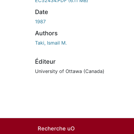
En cours de chargement...
EC52434.PDF
(6.11 MB)
Date
1987
Authors
Taki, Ismail M.
Éditeur
University of Ottawa (Canada)
Recherche uO