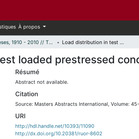
stiques
À propos
Thèses, 1910 - 2010 // Theses, 1910 - 2010
Load distribution in test loaded prestressed concrete piles.
 test loaded prestressed conc
Résumé
Abstract not available.
Citation
Source: Masters Abstracts International, Volume: 45
URI
http://hdl.handle.net/10393/11090
http://dx.doi.org/10.20381/ruor-8602